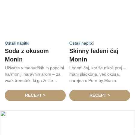
Ostali napitki
Ostali napitki
Soda z okusom
Skinny ledeni čaj
Monin
Monin
Uživajte v mehurčkih in popolni
Ledeni čaj, kot še nikoli prej –
harmoniji naravnih arom – za
manj sladkorja, več okusa,
vsak trenutek, ki ga želite
narejen s Pure by Monin.
narediti poseben.
RECEPT >
RECEPT >
Nasveti, trendi in novosti iz sveta