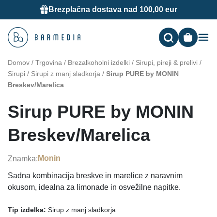
Brezplačna dostava nad 100,00 eur
Me
Domov
/
Trgovina
/
Brezalkoholni izdelki
/
Sirupi, pireji & prelivi
/
Sirupi
/
Sirupi z manj sladkorja
/
Sirup PURE by MONIN
Breskev/Marelica
Sirup PURE by MONIN
Breskev/Marelica
Monin
Znamka:
Sadna kombinacija breskve in marelice z naravnim
okusom, idealna za limonade in osvežilne napitke.
Tip izdelka:
Sirup z manj sladkorja