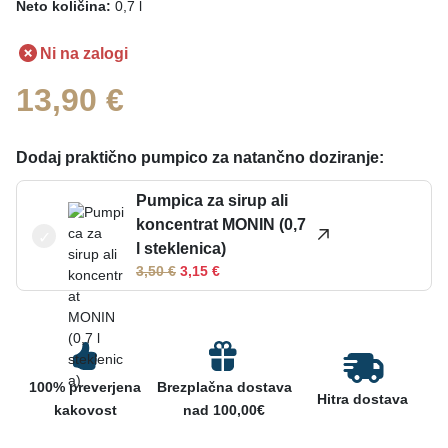
Neto količina:
0,7 l
Ni na zalogi
13,90
€
Dodaj praktično pumpico za natančno doziranje:
Pumpica za sirup ali
koncentrat MONIN (0,7
l steklenica)
I
T
3,50
€
3,15
€
z
r
v
e
i
n
r
u
n
t
100% preverjena
Brezplačna dostava
a
n
Hitra dostava
kakovost
nad 100,00€
c
a
e
c