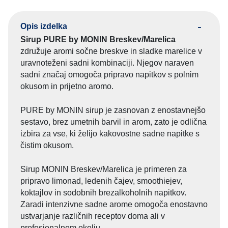
n
e
a
n
Opis izdelka
j
a
e
j
Sirup PURE by MONIN Breskev/Marelica
b
e
združuje aromi sočne breskve in sladke marelice v
i
:
uravnoteženi sadni kombinaciji. Njegov naraven
l
3
sadni značaj omogoča pripravo napitkov s polnim
a
,
okusom in prijetno aromo.
:
1
3
5
PURE by MONIN sirup je zasnovan z enostavnejšo
,
sestavo, brez umetnih barvil in arom, zato je odlična
5
€
izbira za vse, ki želijo kakovostne sadne napitke s
0
.
čistim okusom.
€
.
Sirup MONIN Breskev/Marelica je primeren za
pripravo limonad, ledenih čajev, smoothiejev,
koktajlov in sodobnih brezalkoholnih napitkov.
Zaradi intenzivne sadne arome omogoča enostavno
ustvarjanje različnih receptov doma ali v
profesionalnem okolju.