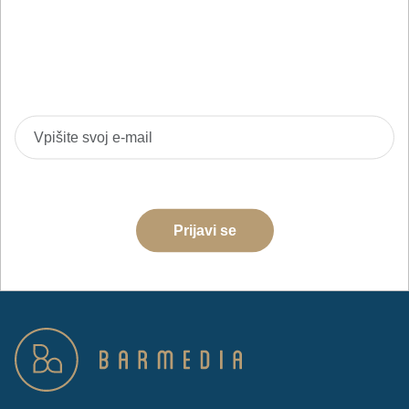
pijač
Prijavite se na BarMedia e-novice in bodite prvi
obveščeni o novih izdelkih, akcijah in izobraževanjih.
Strinjam se z obdelavo podatkov za namene pošiljanja e-
novic
Prijavi se