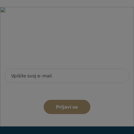
Nasveti, trendi in novosti iz sveta
pijač
Prijavite se na BarMedia e-novice in bodite prvi
obveščeni o novih izdelkih, akcijah in izobraževanjih.
Strinjam se z obdelavo podatkov za namene pošiljanja e-
novic
Prijavi se