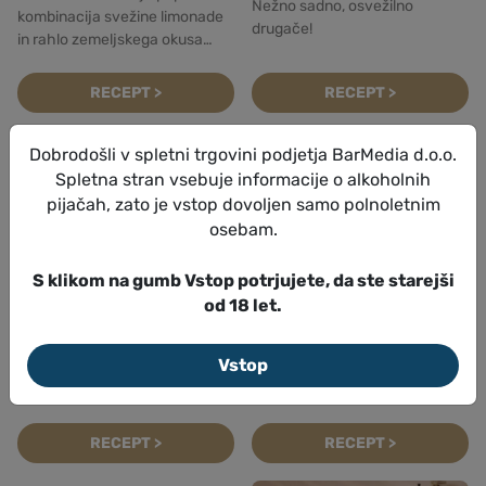
Nežno sadno, osvežilno
kombinacija svežine limonade
drugače!
in rahlo zemeljskega okusa
matcha zelenega č...
RECEPT >
RECEPT >
Dobrodošli v spletni trgovini podjetja BarMedia d.o.o.
Spletna stran vsebuje informacije o alkoholnih
pijačah, zato je vstop dovoljen samo polnoletnim
osebam.
S klikom na gumb Vstop potrjujete, da ste starejši
od 18 let.
Spritzi
Spritzi
Passoã Spritz
Limoncello Spritz
Vstop
Eksotičen spritz s tropskim
Ko življenje ponudi limone mi
karakterjem!
dodamo mehurčke!
RECEPT >
RECEPT >