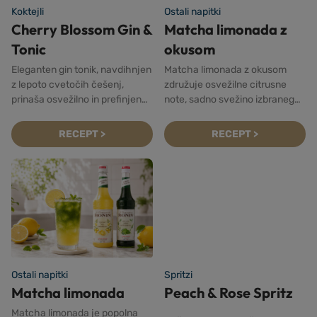
Koktejli
Ostali napitki
Cherry Blossom Gin &
Matcha limonada z
Tonic
okusom
Eleganten gin tonik, navdihnjen
Matcha limonada z okusom
z lepoto cvetočih češenj,
združuje osvežilne citrusne
prinaša osvežilno in prefinjeno
note, sadno svežino izbranega
izkušnjo.
Monin sadnega pir...
RECEPT >
RECEPT >
Ostali napitki
Spritzi
Matcha limonada
Peach & Rose Spritz
Matcha limonada je popolna