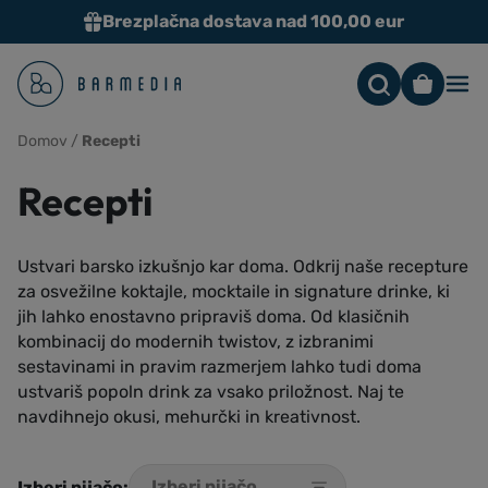
Brezplačna dostava nad 100,00 eur
Me
Domov
/
Recepti
Recepti
Ustvari barsko izkušnjo kar doma. Odkrij naše recepture
za osvežilne koktajle, mocktaile in signature drinke, ki
jih lahko enostavno pripraviš doma. Od klasičnih
kombinacij do modernih twistov, z izbranimi
sestavinami in pravim razmerjem lahko tudi doma
ustvariš popoln drink za vsako priložnost. Naj te
navdihnejo okusi, mehurčki in kreativnost.
Izberi pijačo: