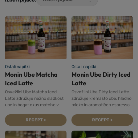
Ostali napitki
Ostali napitki
Monin Ube Matcha
Monin Ube Dirty Iced
Iced Latte
Latte
Osvežilni Ube Matcha Iced
Osvežilni Ube Dirty Iced Latte
Latte združuje nežno sladkost
združuje kremasto ube, hladno
ube in bogat okus matche v
mleko in aromatičen espresso.
trendovskem ledenem napitku.
Pripravite trendovski ledeni
Pripravite ga v le nekaj korakih!
kavni napitek v le nekaj korakih!
RECEPT >
RECEPT >