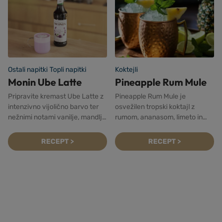
Ostali napitki
Topli napitki
Koktejli
Monin Ube Latte
Pineapple Rum Mule
Pripravite kremast Ube Latte z
Pineapple Rum Mule je
intenzivno vijolično barvo ter
osvežilen tropski koktajl z
nežnimi notami vanilje, mandlja
rumom, ananasom, limeto in
in kokosa. Odkrijte preprost
ingverjevim pivom, ki navduši z
recept!
bogatim okusom in je odlična
RECEPT >
RECEPT >
izbira za poletna druženja.