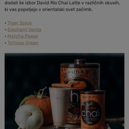
dodali še izbor David Rio Chai Latte v različnih okusih,
ki vas popeljejo v orientalski svet začimb.
•
Tiger Spice
•
Elephant Vanila
•
Matcha Power
•
Tortoise Green