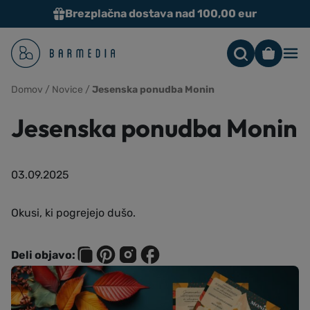
Brezplačna dostava nad 100,00 eur
Me
Domov
/
Novice
/
Jesenska ponudba Monin
Jesenska ponudba Monin
03.09.2025
Okusi, ki pogrejejo dušo.
Deli objavo: