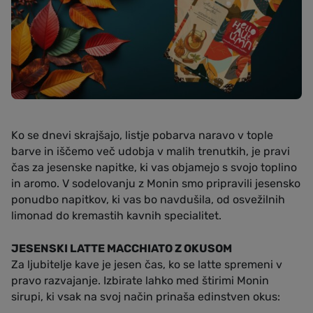
Ko se dnevi skrajšajo, listje pobarva naravo v tople
barve in iščemo več udobja v malih trenutkih, je pravi
čas za jesenske napitke, ki vas objamejo s svojo toplino
in aromo. V sodelovanju z Monin smo pripravili jesensko
ponudbo napitkov, ki vas bo navdušila, od osvežilnih
limonad do kremastih kavnih specialitet.
JESENSKI LATTE MACCHIATO Z OKUSOM
Za ljubitelje kave je jesen čas, ko se latte spremeni v
pravo razvajanje. Izbirate lahko med štirimi Monin
sirupi, ki vsak na svoj način prinaša edinstven okus: