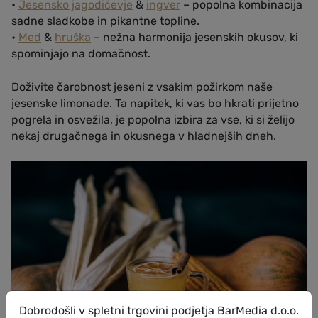
•
Jesensko jagodičevje
&
ingver
– popolna kombinacija
sadne sladkobe in pikantne topline.
•
Med
&
hruška
– nežna harmonija jesenskih okusov, ki
spominjajo na domačnost.
Doživite čarobnost jeseni z vsakim požirkom naše
jesenske limonade. Ta napitek, ki vas bo hkrati prijetno
pogrela in osvežila, je popolna izbira za vse, ki si želijo
nekaj drugačnega in okusnega v hladnejših dneh.
Dobrodošli v spletni trgovini podjetja BarMedia d.o.o.