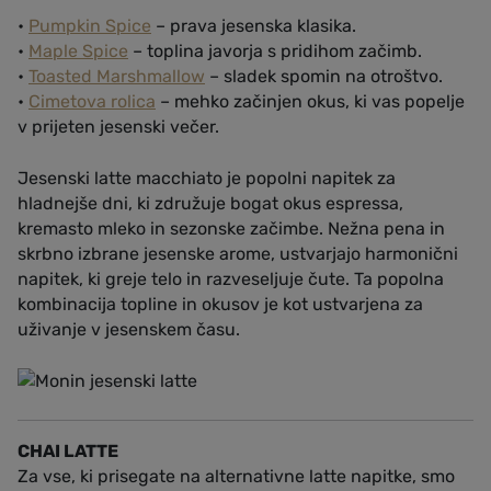
•
Pumpkin Spice
– prava jesenska klasika.
•
Maple Spice
– toplina javorja s pridihom začimb.
•
Toasted Marshmallow
– sladek spomin na otroštvo.
•
Cimetova rolica
– mehko začinjen okus, ki vas popelje
v prijeten jesenski večer.
Jesenski latte macchiato je popolni napitek za
hladnejše dni, ki združuje bogat okus espressa,
kremasto mleko in sezonske začimbe. Nežna pena in
skrbno izbrane jesenske arome, ustvarjajo harmonični
napitek, ki greje telo in razveseljuje čute. Ta popolna
kombinacija topline in okusov je kot ustvarjena za
uživanje v jesenskem času.
CHAI LATTE
Za vse, ki prisegate na alternativne latte napitke, smo