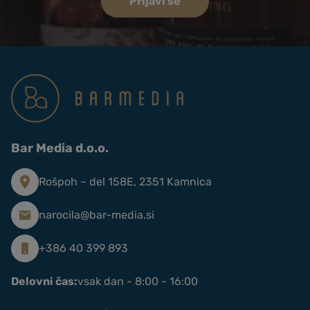
Prijavi se
Bar Media d.o.o.
Rošpoh – del 158E, 2351 Kamnica
narocila@bar-media.si
+386 40 399 893
Delovni čas:
vsak dan - 8:00 - 16:00