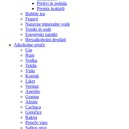
Prelivi in polnila
Premix koktajli
Bubble tea
Frapeji
Naravne mineralne vode
Toniki in sode
Energijski napitki
Brezalkoholni destilati
Alkoholne pijače
Gin
Rum
Vodka
Tekila
Viski
Konjak
Liker
Vermut
Aperitiv
Grappa
Absint
Cachaca
Grenčice
Rakija
Peneče vino
Salitos pivo