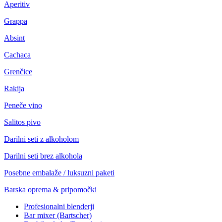
Aperitiv
Grappa
Absint
Cachaca
Grenčice
Rakija
Peneče vino
Salitos pivo
Darilni seti z alkoholom
Darilni seti brez alkohola
Posebne embalaže / luksuzni paketi
Barska oprema & pripomočki
Profesionalni blenderji
Bar mixer (Bartscher)