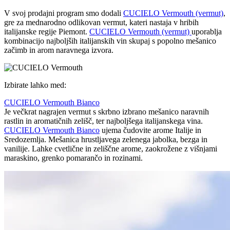
V svoj prodajni program smo dodali
CUCIELO Vermouth (vermut)
,
gre za mednarodno odlikovan vermut, kateri nastaja v hribih
italijanske regije Piemont.
CUCIELO Vermouth (vermut)
uporablja
kombinacijo najboljših italijanskih vin skupaj s popolno mešanico
začimb in arom naravnega izvora.
Izbirate lahko med:
CUCIELO Vermouth Bianco
Je večkrat nagrajen vermut s skrbno izbrano mešanico naravnih
rastlin in aromatičnih zelišč, ter najboljšega italijanskega vina.
CUCIELO Vermouth Bianco
ujema čudovite arome Italije in
Sredozemlja. Mešanica hrustljavega zelenega jabolka, bezga in
vanilije. Lahke cvetlične in zeliščne arome, zaokrožene z višnjami
maraskino, grenko pomarančo in rozinami.