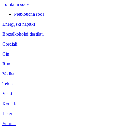
Toniki in sode
Prebiotična soda
Energijski napitki
Brezalkoholni destilati
Cordiali
Gin
Rum
Vodka
Tekila
Viski
Konjak
Liker
Vermut