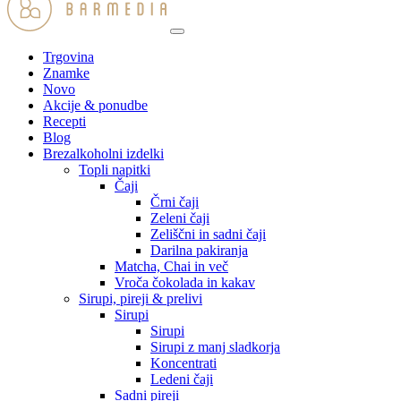
Trgovina
Znamke
Novo
Akcije & ponudbe
Recepti
Blog
Brezalkoholni izdelki
Topli napitki
Čaji
Črni čaji
Zeleni čaji
Zeliščni in sadni čaji
Darilna pakiranja
Matcha, Chai in več
Vroča čokolada in kakav
Sirupi, pireji & prelivi
Sirupi
Sirupi
Sirupi z manj sladkorja
Koncentrati
Ledeni čaji
Sadni pireji