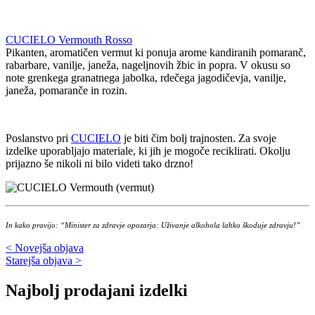
CUCIELO Vermouth Rosso
Pikanten, aromatičen vermut ki ponuja arome kandiranih pomaranč,
rabarbare, vanilje, janeža, nageljnovih žbic in popra. V okusu so
note grenkega granatnega jabolka, rdečega jagodičevja, vanilje,
janeža, pomaranče in rozin.
Poslanstvo pri
CUCIELO
je biti čim bolj trajnosten. Za svoje
izdelke uporabljajo materiale, ki jih je mogoče reciklirati. Okolju
prijazno še nikoli ni bilo videti tako drzno!
In kako pravijo: “Minister za zdravje opozarja: Uživanje alkohola lahko škoduje zdravju!”
< Novejša objava
Starejša objava >
Najbolj prodajani izdelki