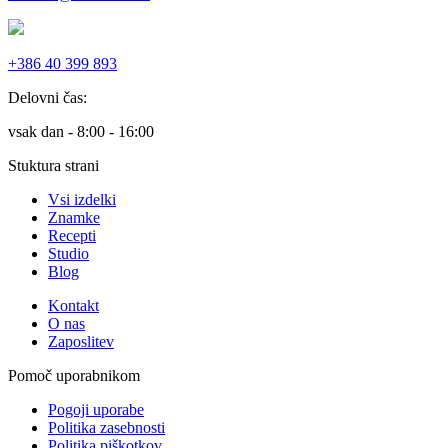
+386 40 399 893
Delovni čas:
vsak dan - 8:00 - 16:00
Stuktura strani
Vsi izdelki
Znamke
Recepti
Studio
Blog
Kontakt
O nas
Zaposlitev
Pomoč uporabnikom
Pogoji uporabe
Politika zasebnosti
Politika piškotkov