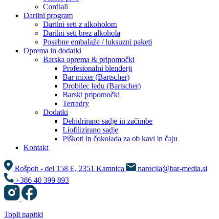
Cordiali
Darilni program
Darilni seti z alkoholom
Darilni seti brez alkohola
Posebne embalaže / luksuzni paketi
Oprema in dodatki
Barska oprema & pripomočki
Profesionalni blenderji
Bar mixer (Bartscher)
Drobilec ledu (Bartscher)
Barski pripomočki
Terradry
Dodatki
Dehidrirano sadje in začimbe
Liofilizirano sadje
Piškoti in čokolada za ob kavi in čaju
Kontakt
Rošpoh - del 158 E, 2351 Kamnica
narocila@bar-media.si
+386 40 399 893
Topli napitki