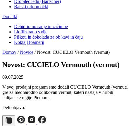
Drobilec ledu (Bartscher)
Barski pripomočki
Dodatki
Dehidrirano sadje in začimbe
Liofilizirano sadje
Piškoti in čokolada za ob kavi in čaju
Koktajl foamerji
Domov
/
Novice
/
Novost: CUCIELO Vermouth (vermut)
Novost: CUCIELO Vermouth (vermut)
09.07.2025
V svoj prodajni program smo dodali CUCIELO Vermouth (vermut),
gre za mednarodno odlikovan vermut, kateri nastaja v hribih
italijanske regije Piemont.
Deli objavo: