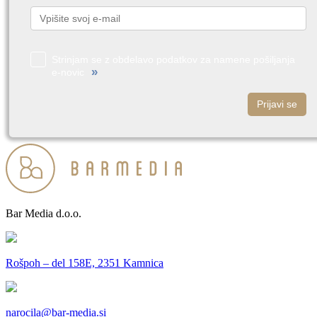
Strinjam se z obdelavo podatkov za namene pošiljanja
»
e-novic
Prijavi se
Bar Media d.o.o.
Rošpoh – del 158E, 2351 Kamnica
narocila@bar-media.si