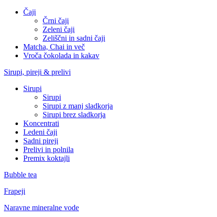
Čaji
Črni čaji
Zeleni čaji
Zeliščni in sadni čaji
Matcha, Chai in več
Vroča čokolada in kakav
Sirupi, pireji & prelivi
Sirupi
Sirupi
Sirupi z manj sladkorja
Sirupi brez sladkorja
Koncentrati
Ledeni čaji
Sadni pireji
Prelivi in polnila
Premix koktajli
Bubble tea
Frapeji
Naravne mineralne vode