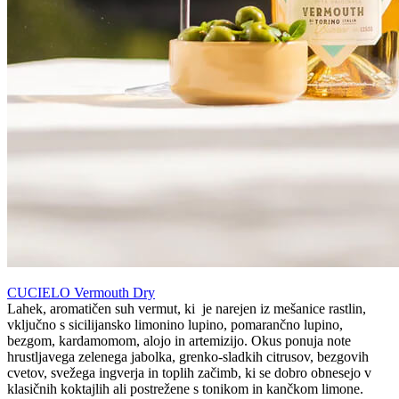
CUCIELO Vermouth Dry
Lahek, aromatičen suh vermut, ki je narejen iz mešanice rastlin,
vključno s sicilijansko limonino lupino, pomarančno lupino,
bezgom, kardamomom, alojo in artemizijo. Okus ponuja note
hrustljavega zelenega jabolka, grenko-sladkih citrusov, bezgovih
cvetov, svežega ingverja in toplih začimb, ki se dobro obnesejo v
klasičnih koktajlih ali postrežene s tonikom in kančkom limone.