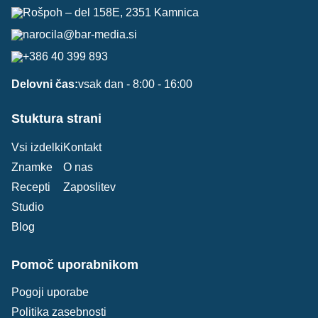
Rošpoh – del 158E, 2351 Kamnica
narocila@bar-media.si
+386 40 399 893
Delovni čas:
vsak dan - 8:00 - 16:00
Stuktura strani
Vsi izdelki
Kontakt
Znamke
O nas
Recepti
Zaposlitev
Studio
Blog
Pomoč uporabnikom
Pogoji uporabe
Politika zasebnosti