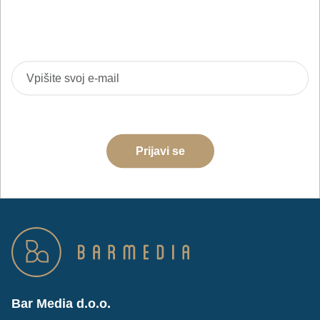
Prijavite se na BarMedia e-novice in bodite prvi
obveščeni o novih izdelkih, akcijah in izobraževanjih.
Strinjam se z obdelavo podatkov za namene pošiljanja e-
novic
Prijavi se
Bar Media d.o.o.