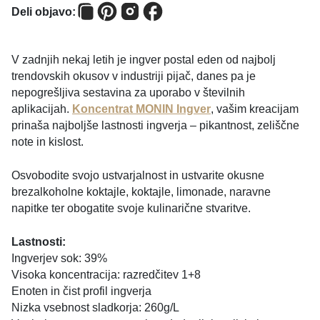
Deli objavo:
V zadnjih nekaj letih je ingver postal eden od najbolj
trendovskih okusov v industriji pijač, danes pa je
nepogrešljiva sestavina za uporabo v številnih
aplikacijah.
Koncentrat MONIN Ingver
, vašim kreacijam
prinaša najboljše lastnosti ingverja – pikantnost, zeliščne
note in kislost.
Osvobodite svojo ustvarjalnost in ustvarite okusne
brezalkoholne koktajle, koktajle, limonade, naravne
napitke ter obogatite svoje kulinarične stvaritve.
Lastnosti:
Ingverjev sok: 39%
Visoka koncentracija: razredčitev 1+8
Enoten in čist profil ingverja
Nizka vsebnost sladkorja: 260g/L