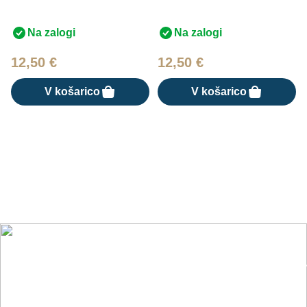
Na zalogi
Na zalogi
12,50
€
12,50
€
V košarico
V košarico
Nasveti, trendi in novosti iz sveta
pijač