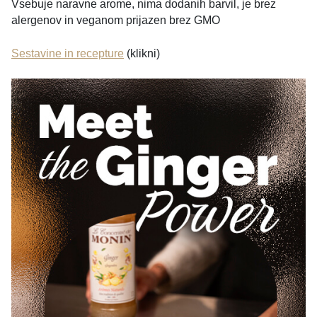
Vsebuje naravne arome, nima dodanih barvil, je brez
alergenov in veganom prijazen brez GMO
Sestavine in recepture
(klikni)