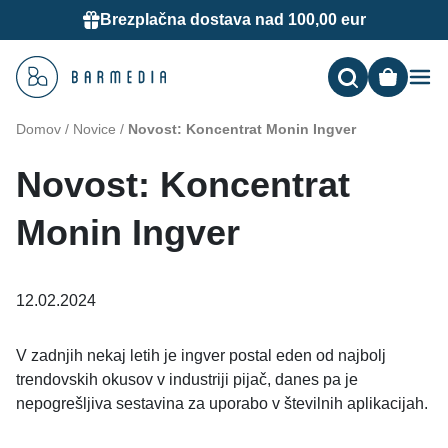
Brezplačna dostava nad 100,00 eur
Me
Domov
/
Novice
/
Novost: Koncentrat Monin Ingver
Novost: Koncentrat
Monin Ingver
12.02.2024
V zadnjih nekaj letih je ingver postal eden od najbolj
trendovskih okusov v industriji pijač, danes pa je
nepogrešljiva sestavina za uporabo v številnih aplikacijah.