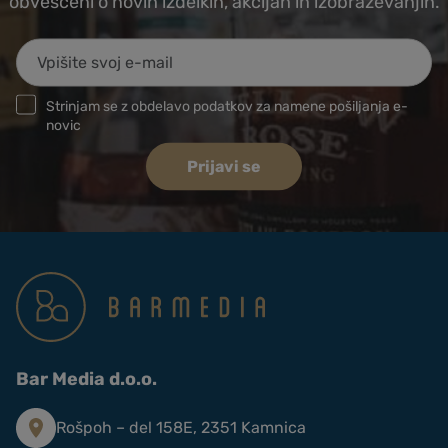
obveščeni o novih izdelkih, akcijah in izobraževanjih.
Strinjam se z obdelavo podatkov za namene pošiljanja e-
novic
Prijavi se
Bar Media d.o.o.
Rošpoh – del 158E, 2351 Kamnica