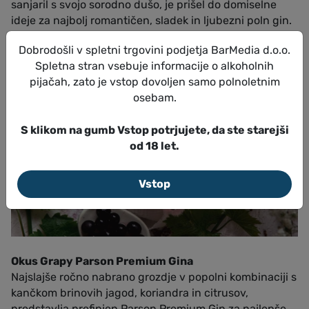
sanjaril s svojo sorodno dušo, je prišel do domiselne
ideje za najbolj romantičen, sladek in ljubezni poln gin.
Dobrodošli v spletni trgovini podjetja BarMedia d.o.o.
Spletna stran vsebuje informacije o alkoholnih
pijačah, zato je vstop dovoljen samo polnoletnim
osebam.
S klikom na gumb Vstop potrjujete, da ste starejši
od 18 let.
Vstop
Okus Grapy Parson Premium Gina
Najslajše ročno nabrano grozdje v popolni kombinaciji s
kančkom brinovih jagod, koriandra in citrusov,
predstavlja prefinjen Parson Premium Gin za najlepše