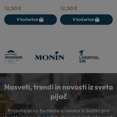
12,50
€
12,00
€
V košarico
V košarico
Nasveti, trendi in novosti iz sveta
pijač
Prijavite se na BarMedia e-novice in bodite prvi