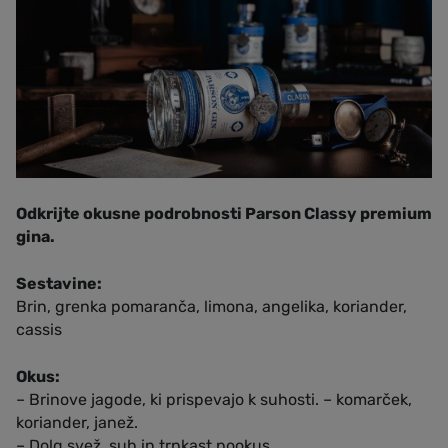
Odkrijte okusne podrobnosti Parson Classy premium
gina.
Sestavine:
Brin, grenka pomaranča, limona, angelika, koriander,
cassis
Okus:
– Brinove jagode, ki prispevajo k suhosti. – komarček,
koriander, janež.
– Dolg svež, suh in trpkast pookus.