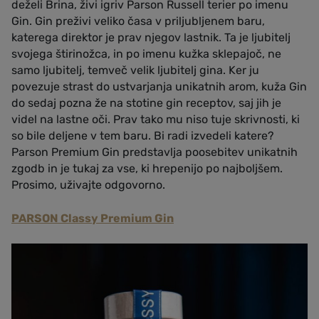
deželi Brina, živi igriv Parson Russell terier po imenu
Gin. Gin preživi veliko časa v priljubljenem baru,
katerega direktor je prav njegov lastnik. Ta je ljubitelj
svojega štirinožca, in po imenu kužka sklepajoč, ne
samo ljubitelj, temveč velik ljubitelj gina. Ker ju
povezuje strast do ustvarjanja unikatnih arom, kuža Gin
do sedaj pozna že na stotine gin receptov, saj jih je
videl na lastne oči. Prav tako mu niso tuje skrivnosti, ki
so bile deljene v tem baru. Bi radi izvedeli katere?
Parson Premium Gin predstavlja poosebitev unikatnih
zgodb in je tukaj za vse, ki hrepenijo po najboljšem.
Prosimo, uživajte odgovorno.
PARSON Classy Premium Gin