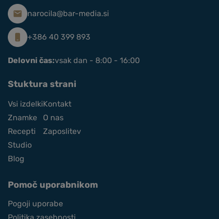
narocila@bar-media.si
+386 40 399 893
Delovni čas:
vsak dan - 8:00 - 16:00
Stuktura strani
Vsi izdelki
Kontakt
Znamke
O nas
Recepti
Zaposlitev
Studio
Blog
Pomoč uporabnikom
Pogoji uporabe
Politika zasebnosti