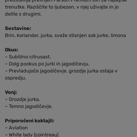
trenutke. Raziščite to ljubezen, v njej uživajte in jo
delite z drugimi.
Sestavine:
Brin, koriander, jurka, sveže stisnjen sok jurke, limona
Okus:
– Subtilno citrusast.
– Dolg pookus po jurki in jagodičevju.
– Prevladujoče jagodičevje, grozdje jurka ostaja v
ospredju.
Vonj:
– Grozdje jurka.
– Temno jagodičevje.
Priporočeni koktajli:
– Aviation
– White lady (cointreau)