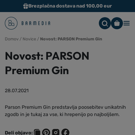
Brezplačna dostava nad 100,00 eur
Me
Domov
/
Novice
/
Novost: PARSON Premium Gin
Novost: PARSON
Premium Gin
28.07.2021
Parson Premium Gin predstavlja poosebitev unikatnih
zgodb in je tukaj za vse, ki hrepenijo po najboljšem.
Deli objavo: