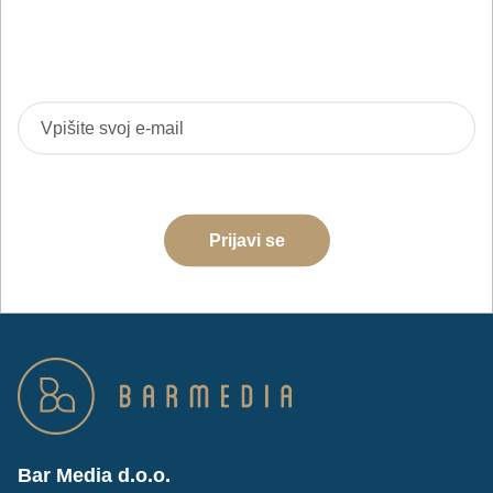
Prijavite se na BarMedia e-novice in bodite prvi
obveščeni o novih izdelkih, akcijah in izobraževanjih.
Strinjam se z obdelavo podatkov za namene pošiljanja e-
novic
Prijavi se
Bar Media d.o.o.