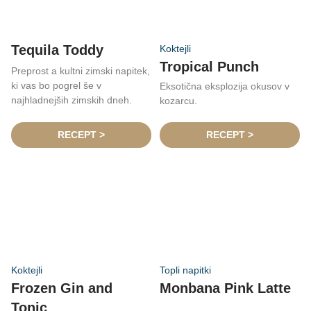
Tequila Toddy
Koktejli
Tropical Punch
Preprost a kultni zimski napitek,
ki vas bo pogrel še v
Eksotična eksplozija okusov v
najhladnejših zimskih dneh.
kozarcu.
RECEPT >
RECEPT >
Koktejli
Topli napitki
Frozen Gin and
Monbana Pink Latte
Tonic