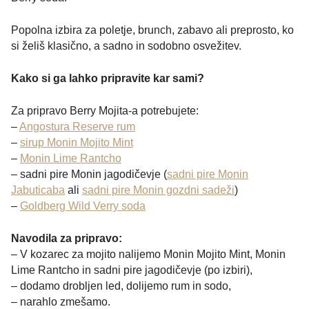
Popolna izbira za poletje, brunch, zabavo ali preprosto, ko
si želiš klasično, a sadno in sodobno osvežitev.
Kako si ga lahko pripravite kar sami?
Za pripravo Berry Mojita-a potrebujete:
–
Angostura Reserve rum
–
sirup Monin Mojito Mint
–
Monin Lime Rantcho
– sadni pire Monin jagodičevje (
sadni pire Monin
Jabuticaba
ali
sadni pire Monin gozdni sadeži
)
–
Goldberg Wild Verry soda
Navodila za pripravo:
– V kozarec za mojito nalijemo Monin Mojito Mint, Monin
Lime Rantcho in sadni pire jagodičevje (po izbiri),
– dodamo drobljen led, dolijemo rum in sodo,
– narahlo zmešamo.