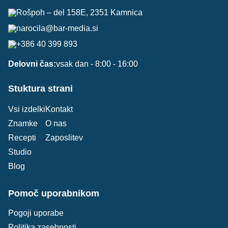
Rošpoh – del 158E, 2351 Kamnica
narocila@bar-media.si
+386 40 399 893
Delovni čas:
vsak dan - 8:00 - 16:00
Stuktura strani
Vsi izdelki
Kontakt
Znamke
O nas
Recepti
Zaposlitev
Studio
Blog
Pomoč uporabnikom
Pogoji uporabe
Politika zasebnosti