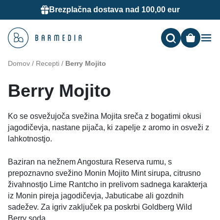
Brezplačna dostava nad 100,00 eur
Me
Domov
/
Recepti
/
Berry Mojito
Berry Mojito
Ko se osvežujoča svežina Mojita sreča z bogatimi okusi
jagodičevja, nastane pijača, ki zapelje z aromo in osveži z
lahkotnostjo.
Baziran na nežnem Angostura Reserva rumu, s
prepoznavno svežino Monin Mojito Mint sirupa, citrusno
živahnostjo Lime Rantcho in prelivom sadnega karakterja
iz Monin pireja jagodičevja, Jabuticabe ali gozdnih
sadežev. Za igriv zaključek pa poskrbi Goldberg Wild
Berry soda.