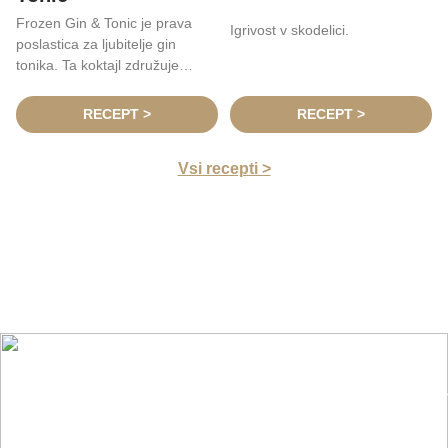
Frozen Gin & Tonic je prava
Igrivost v skodelici.
poslastica za ljubitelje gin
tonika. Ta koktajl združuje
bogate, cvetlične arome gina
Crafter’s Aromatic Flower z
RECEPT >
RECEPT >
osvežilnimi mehurčki tonika, kar
ustvarja popolno harmonijo
Vsi recepti >
okusov in hladno osvežitvijo za
vroče poletne dni.
Nasveti, trendi in novosti iz sveta
pijač