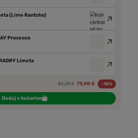
eta (Lime Rantcho)
RAY Prosecco
RRADRY Limeta
73,98 €
82,20 €
-10%
Dodaj v košarico