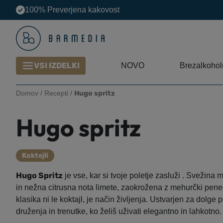
100% Preverjena kakovost
VSI IZDELKI
NOVO
Brezalkoholn
Domov
/
Recepti
/
Hugo spritz
Hugo spritz
Koktejli
Hugo Spritz
je vse, kar si tvoje poletje zasluži . Svežina
in nežna citrusna nota limete, zaokrožena z mehurčki pene
klasika ni le koktajl, je način življenja. Ustvarjen za dolge
druženja in trenutke, ko želiš uživati elegantno in lahkotno.