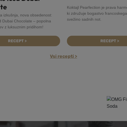
te
Koktajl Pearfection je prava harm
ki združuje bogastvo francoskega
a izkušnja, nova obsedenost:
svežino sadnih not.
d Dubai Chocolate – popolna
ev z luksuznim pridihom!
RECEPT >
RECEPT >
Vsi recepti >