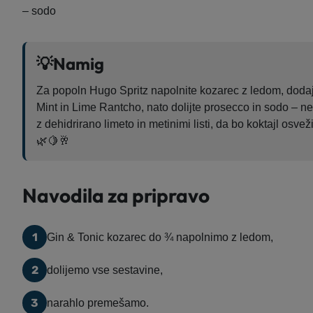
– sodo
💡Namig
Za popoln Hugo Spritz napolnite kozarec z ledom, dodaj
Mint in Lime Rantcho, nato dolijte prosecco in sodo – n
z dehidrirano limeto in metinimi listi, da bo koktajl osve
🌿🍋🥂
Navodila za pripravo
1
Gin & Tonic kozarec do ¾ napolnimo z ledom,
2
dolijemo vse sestavine,
3
narahlo premešamo.