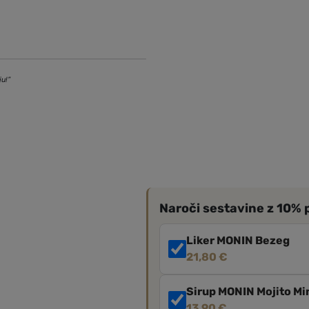
ju!”
Naroči sestavine z 10%
Liker MONIN Bezeg
21,80
€
Sirup MONIN Mojito Mi
13,90
€