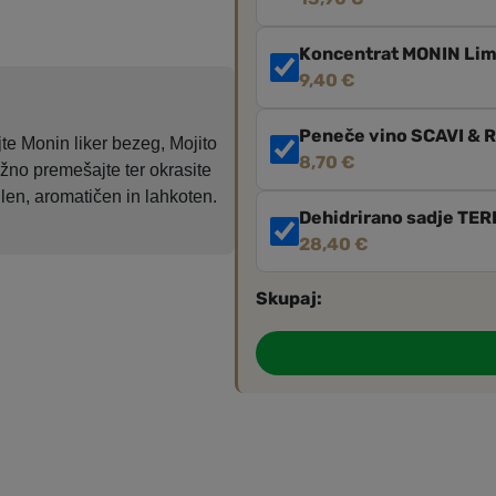
Koncentrat MONIN Lim
9,40
€
Peneče vino SCAVI & 
te Monin liker bezeg, Mojito
8,70
€
ežno premešajte ter okrasite
žilen, aromatičen in lahkoten.
Dehidrirano sadje TE
28,40
€
Skupaj: