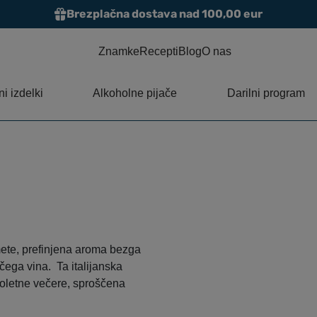
Brezplačna dostava nad 100,00 eur
Znamke
Recepti
Blog
O nas
i izdelki
Alkoholne pijače
Darilni program
 mete, prefinjena aroma bezga
čega vina. Ta italijanska
 poletne večere, sproščena