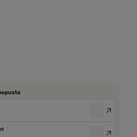
 popusta
nt