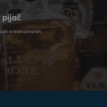
 pijač
ijah in izobraževanjih.