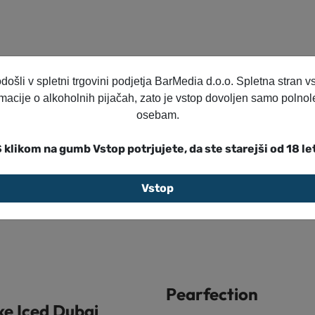
eč vam bodo tudi drugi rece
ošli v spletni trgovini podjetja BarMedia d.o.o. Spletna stran v
rmacije o alkoholnih pijačah, zato je vstop dovoljen samo polnol
osebam.
 klikom na gumb Vstop potrjujete, da ste starejši od 18 le
Vstop
Pearfection
ke Iced Dubai