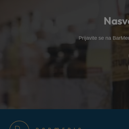
Nasve
Prijavite se na BarMed