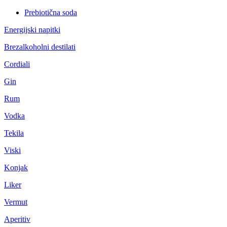
Prebiotična soda
Energijski napitki
Brezalkoholni destilati
Cordiali
Gin
Rum
Vodka
Tekila
Viski
Konjak
Liker
Vermut
Aperitiv