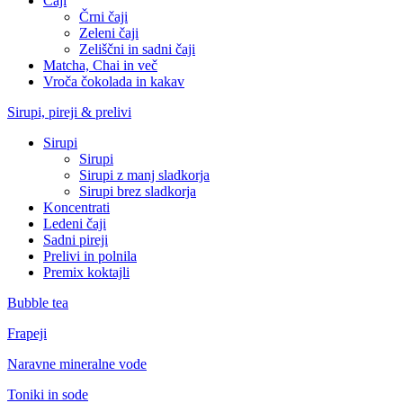
Čaji
Črni čaji
Zeleni čaji
Zeliščni in sadni čaji
Matcha, Chai in več
Vroča čokolada in kakav
Sirupi, pireji & prelivi
Sirupi
Sirupi
Sirupi z manj sladkorja
Sirupi brez sladkorja
Koncentrati
Ledeni čaji
Sadni pireji
Prelivi in polnila
Premix koktajli
Bubble tea
Frapeji
Naravne mineralne vode
Toniki in sode