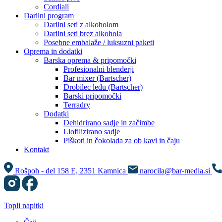
Cordiali
Darilni program
Darilni seti z alkoholom
Darilni seti brez alkohola
Posebne embalaže / luksuzni paketi
Oprema in dodatki
Barska oprema & pripomočki
Profesionalni blenderji
Bar mixer (Bartscher)
Drobilec ledu (Bartscher)
Barski pripomočki
Terradry
Dodatki
Dehidrirano sadje in začimbe
Liofilizirano sadje
Piškoti in čokolada za ob kavi in čaju
Kontakt
Rošpoh - del 158 E, 2351 Kamnica
narocila@bar-media.si
Topli napitki