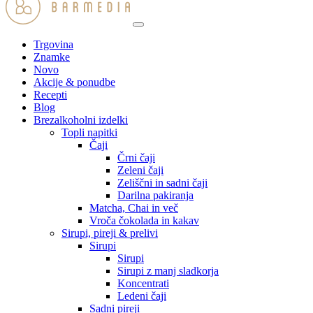
Trgovina
Znamke
Novo
Akcije & ponudbe
Recepti
Blog
Brezalkoholni izdelki
Topli napitki
Čaji
Črni čaji
Zeleni čaji
Zeliščni in sadni čaji
Darilna pakiranja
Matcha, Chai in več
Vroča čokolada in kakav
Sirupi, pireji & prelivi
Sirupi
Sirupi
Sirupi z manj sladkorja
Koncentrati
Ledeni čaji
Sadni pireji