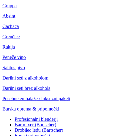
Grappa
Absint
Cachaca
Grenčice
Rakija
Peneče vino
Salitos pivo
Darilni seti z alkoholom
Darilni seti brez alkohola
Posebne embalaže / luksuzni paketi
Barska oprema & pripomočki
Profesionalni blenderji
Bar mixer (Bartscher)
Drobilec ledu (Bartscher)
Barski pripomočki