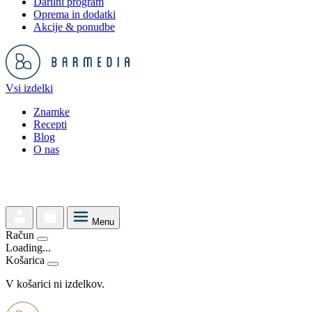
Darilni program
Oprema in dodatki
Akcije & ponudbe
Vsi izdelki
Znamke
Recepti
Blog
O nas
Menu
Račun
Loading...
Košarica
V košarici ni izdelkov.