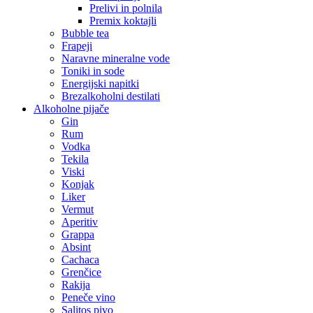
Prelivi in polnila
Premix koktajli
Bubble tea
Frapeji
Naravne mineralne vode
Toniki in sode
Energijski napitki
Brezalkoholni destilati
Alkoholne pijače
Gin
Rum
Vodka
Tekila
Viski
Konjak
Liker
Vermut
Aperitiv
Grappa
Absint
Cachaca
Grenčice
Rakija
Peneče vino
Salitos pivo