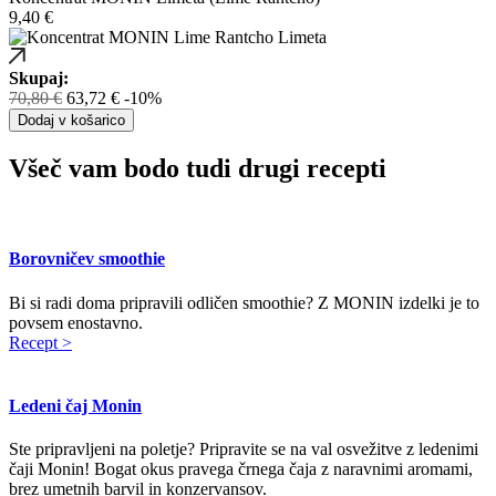
9,40
€
Skupaj:
70,80 €
63,72 €
-10%
Dodaj v košarico
Všeč vam bodo tudi drugi recepti
Borovničev smoothie
Bi si radi doma pripravili odličen smoothie? Z MONIN izdelki je to
povsem enostavno.
Recept >
Ledeni čaj Monin
Ste pripravljeni na poletje? Pripravite se na val osvežitve z ledenimi
čaji Monin! Bogat okus pravega črnega čaja z naravnimi aromami,
brez umetnih barvil in konzervansov.