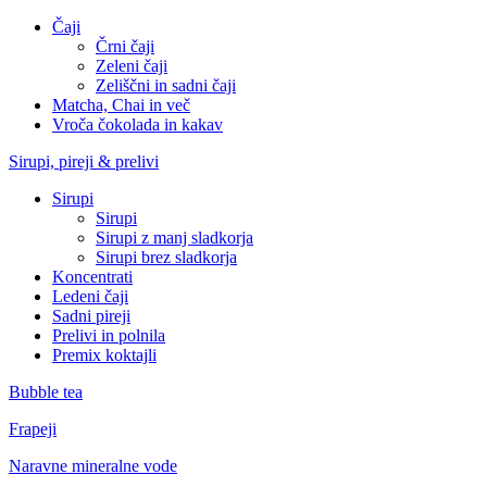
Čaji
Črni čaji
Zeleni čaji
Zeliščni in sadni čaji
Matcha, Chai in več
Vroča čokolada in kakav
Sirupi, pireji & prelivi
Sirupi
Sirupi
Sirupi z manj sladkorja
Sirupi brez sladkorja
Koncentrati
Ledeni čaji
Sadni pireji
Prelivi in polnila
Premix koktajli
Bubble tea
Frapeji
Naravne mineralne vode