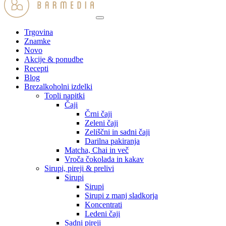
Trgovina
Znamke
Novo
Akcije & ponudbe
Recepti
Blog
Brezalkoholni izdelki
Topli napitki
Čaji
Črni čaji
Zeleni čaji
Zeliščni in sadni čaji
Darilna pakiranja
Matcha, Chai in več
Vroča čokolada in kakav
Sirupi, pireji & prelivi
Sirupi
Sirupi
Sirupi z manj sladkorja
Koncentrati
Ledeni čaji
Sadni pireji