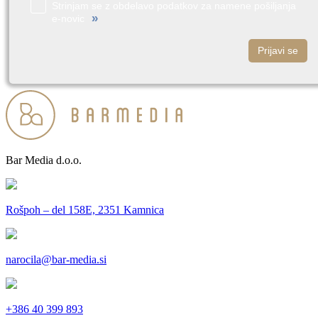
Strinjam se z obdelavo podatkov za namene pošiljanja
»
e-novic
Prijavi se
Bar Media d.o.o.
Rošpoh – del 158E, 2351 Kamnica
narocila@bar-media.si
+386 40 399 893