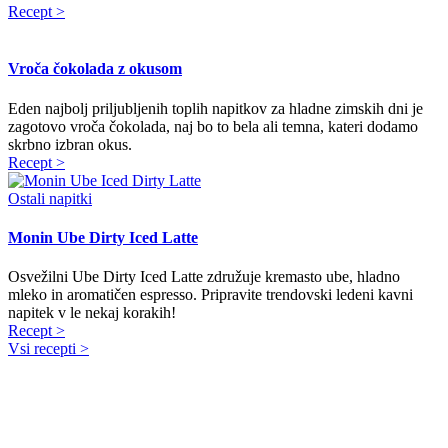
Recept >
Vroča čokolada z okusom
Eden najbolj priljubljenih toplih napitkov za hladne zimskih dni je
zagotovo vroča čokolada, naj bo to bela ali temna, kateri dodamo
skrbno izbran okus.
Recept >
Ostali napitki
Monin Ube Dirty Iced Latte
Osvežilni Ube Dirty Iced Latte združuje kremasto ube, hladno
mleko in aromatičen espresso. Pripravite trendovski ledeni kavni
napitek v le nekaj korakih!
Recept >
Vsi recepti >