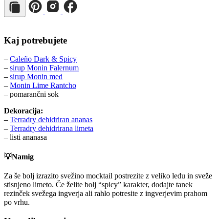
Kaj potrebujete
–
Caleño Dark & Spicy
–
sirup Monin Falernum
–
sirup Monin med
–
Monin Lime Rantcho
– pomarančni sok
Dekoracija:
–
Terradry dehidriran ananas
–
Terradry dehidrirana limeta
– listi ananasa
💡Namig
Za še bolj izrazito svežino mocktail postrezite z veliko ledu in sveže
stisnjeno limeto. Če želite bolj “spicy” karakter, dodajte tanek
rezinček svežega ingverja ali rahlo potresite z ingverjevim prahom
po vrhu.