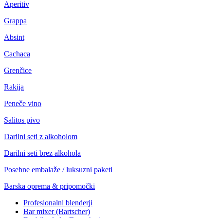
Aperitiv
Grappa
Absint
Cachaca
Grenčice
Rakija
Peneče vino
Salitos pivo
Darilni seti z alkoholom
Darilni seti brez alkohola
Posebne embalaže / luksuzni paketi
Barska oprema & pripomočki
Profesionalni blenderji
Bar mixer (Bartscher)