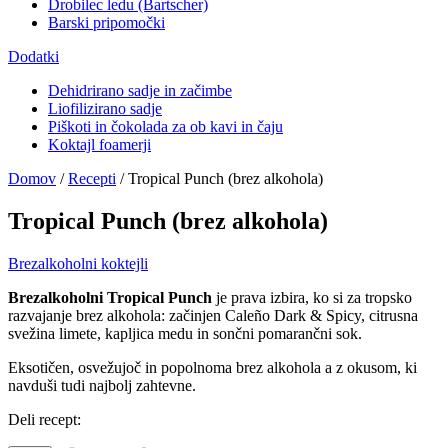
Drobilec ledu (Bartscher)
Barski pripomočki
Dodatki
Dehidrirano sadje in začimbe
Liofilizirano sadje
Piškoti in čokolada za ob kavi in čaju
Koktajl foamerji
Domov
/
Recepti
/
Tropical Punch (brez alkohola)
Tropical Punch (brez alkohola)
Brezalkoholni koktejli
Brezalkoholni Tropical Punch
je prava izbira, ko si za tropsko
razvajanje brez alkohola: začinjen Caleño Dark & Spicy, citrusna
svežina limete, kapljica medu in sončni pomarančni sok.
Eksotičen, osvežujoč in popolnoma brez alkohola a z okusom, ki
navduši tudi najbolj zahtevne.
Deli recept: