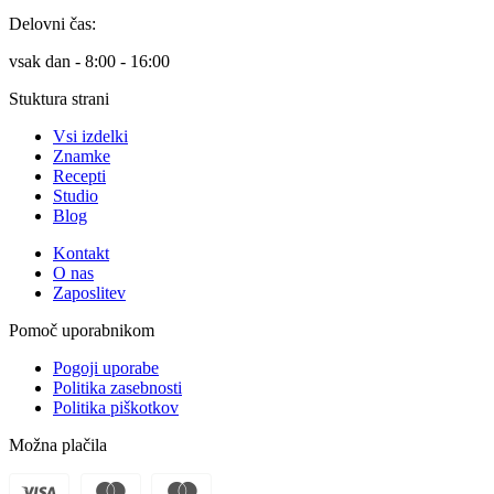
Delovni čas:
vsak dan - 8:00 - 16:00
Stuktura strani
Vsi izdelki
Znamke
Recepti
Studio
Blog
Kontakt
O nas
Zaposlitev
Pomoč uporabnikom
Pogoji uporabe
Politika zasebnosti
Politika piškotkov
Možna plačila