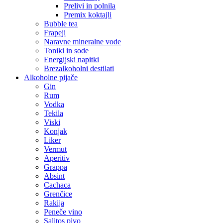
Prelivi in polnila
Premix koktajli
Bubble tea
Frapeji
Naravne mineralne vode
Toniki in sode
Energijski napitki
Brezalkoholni destilati
Alkoholne pijače
Gin
Rum
Vodka
Tekila
Viski
Konjak
Liker
Vermut
Aperitiv
Grappa
Absint
Cachaca
Grenčice
Rakija
Peneče vino
Salitos pivo