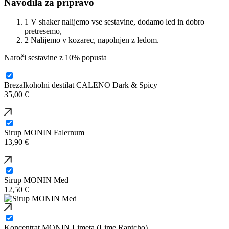
Navodila za pripravo
1
V shaker nalijemo vse sestavine, dodamo led in dobro
pretresemo,
2
Nalijemo v kozarec, napolnjen z ledom.
Naroči sestavine z 10% popusta
Brezalkoholni destilat CALENO Dark & Spicy
35,00
€
Sirup MONIN Falernum
13,90
€
Sirup MONIN Med
12,50
€
Koncentrat MONIN Limeta (Lime Rantcho)