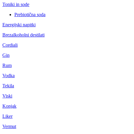
Toniki in sode
Prebiotična soda
Energijski napitki
Brezalkoholni destilati
Cordiali
Gin
Rum
Vodka
Tekila
Viski
Konjak
Liker
Vermut