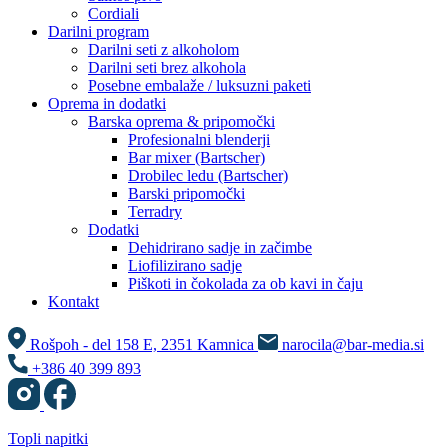
Cordiali
Darilni program
Darilni seti z alkoholom
Darilni seti brez alkohola
Posebne embalaže / luksuzni paketi
Oprema in dodatki
Barska oprema & pripomočki
Profesionalni blenderji
Bar mixer (Bartscher)
Drobilec ledu (Bartscher)
Barski pripomočki
Terradry
Dodatki
Dehidrirano sadje in začimbe
Liofilizirano sadje
Piškoti in čokolada za ob kavi in čaju
Kontakt
Rošpoh - del 158 E, 2351 Kamnica
narocila@bar-media.si
+386 40 399 893
Topli napitki