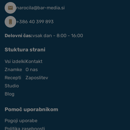
narocila@bar-media.si
+386 40 399 893
Delovni čas:
vsak dan - 8:00 - 16:00
Stuktura strani
Vsi izdelki
Kontakt
Znamke
O nas
Recepti
Zaposlitev
Studio
Blog
Pomoč uporabnikom
Pogoji uporabe
Politika zasebnosti