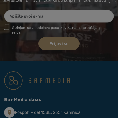
obveščeni o novih izdelkih, akcijah in izobraževanjih.
Strinjam se z obdelavo podatkov za namene pošiljanja e-
novic
Prijavi se
Bar Media d.o.o.
Rošpoh – del 158E, 2351 Kamnica