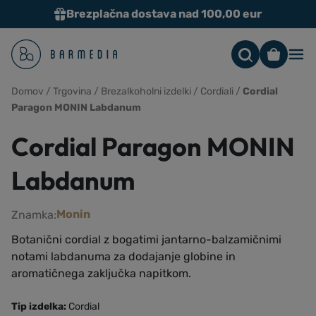
Brezplačna dostava nad 100,00 eur
Me
Domov
/
Trgovina
/
Brezalkoholni izdelki
/
Cordiali
/
Cordial
Paragon MONIN Labdanum
Cordial Paragon MONIN
Labdanum
Monin
Znamka:
Botanični cordial z bogatimi jantarno-balzamičnimi
notami labdanuma za dodajanje globine in
aromatičnega zaključka napitkom.
Tip izdelka:
Cordial