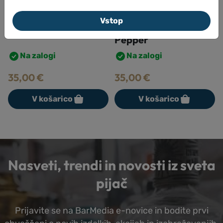
Cordiali
Cordiali
Cordial Paragon
Cordial Paragon
Vstop
MONIN Timur Berry
MONIN White Penja
Pepper
Na zalogi
Na zalogi
35,00
€
35,00
€
V košarico
V košarico
Nasveti, trendi in novosti iz sveta
pijač
Prijavite se na BarMedia e-novice in bodite prvi