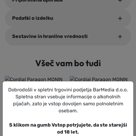
Podatki o izdelku
Sestavine in hranilne vrednosti
Všeč vam bo tudi
Dobrodošli v spletni trgovini podjetja BarMedia d.o.o.
Spletna stran vsebuje informacije o alkoholnih
pijačah, zato je vstop dovoljen samo polnoletnim
osebam.
S klikom na gumb Vstop potrjujete, da ste starejši
od 18 let.