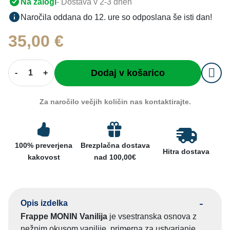
Na zalogi
- Dostava v 2-3 dneh
Naročila oddana do 12. ure so odposlana še isti dan!
35,00
€
F
Dodaj v košarico
-
+
r
a
Za naročilo večjih količin nas kontaktirajte.
p
e
M
O
100% preverjena
Brezplačna dostava
Hitra dostava
N
kakovost
nad 100,00€
I
N
V
a
Opis izdelka
n
Frappe MONIN Vanilija
je vsestranska osnova z
i
nežnim okusom vanilije, primerna za ustvarjanje