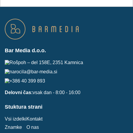
Bar Media d.o.o.
Rošpoh – del 158E, 2351 Kamnica
narocila@bar-media.si
+386 40 399 893
Delovni čas:
vsak dan - 8:00 - 16:00
Stuktura strani
Vsi izdelki
Kontakt
Znamke
O nas