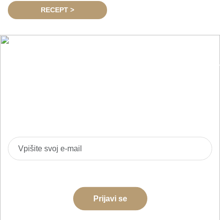
RECEPT >
Nasveti, trendi in novosti iz sveta
pijač
Prijavite se na BarMedia e-novice in bodite prvi
obveščeni o novih izdelkih, akcijah in izobraževanjih.
Strinjam se z obdelavo podatkov za namene pošiljanja e-
novic
Prijavi se