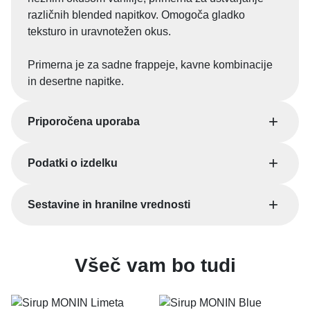
l
različnih blended napitkov. Omogoča gladko
i
teksturo in uravnotežen okus.
j
a
Primerna je za sadne frappeje, kavne kombinacije
k
in desertne napitke.
o
l
Priporočena uporaba
i
č
i
Podatki o izdelku
n
a
Sestavine in hranilne vrednosti
Všeč vam bo tudi