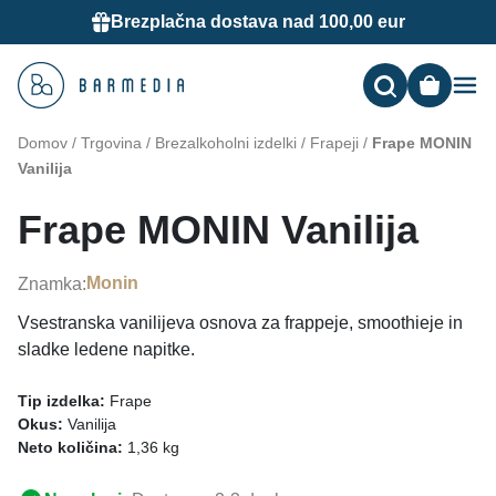
Brezplačna dostava nad 100,00 eur
Me
Domov
/
Trgovina
/
Brezalkoholni izdelki
/
Frapeji
/
Frape MONIN
Vanilija
Frape MONIN Vanilija
Monin
Znamka:
Vsestranska vanilijeva osnova za frappeje, smoothieje in
sladke ledene napitke.
Tip izdelka:
Frape
Okus:
Vanilija
Neto količina:
1,36 kg