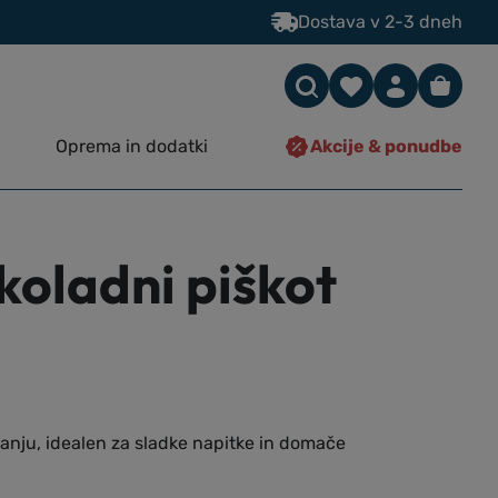
Dostava v 2-3 dneh
Oprema in dodatki
Akcije & ponudbe
oladni piškot
ranju, idealen za sladke napitke in domače