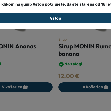
 klikom na gumb Vstop potrjujete, da ste starejši od 18 le
Vstop
Sirupi
MONIN Rumena
Sirup MONIN Jabol
(Apple Pie)
i
Na zalogi
12,50
€
V košarico
V košarico