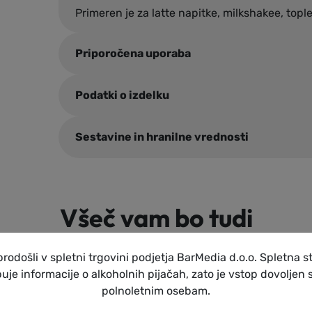
Primeren je za latte napitke, milkshakee, topl
Priporočena uporaba
Podatki o izdelku
Sestavine in hranilne vrednosti
Všeč vam bo tudi
rodošli v spletni trgovini podjetja BarMedia d.o.o. Spletna s
uje informacije o alkoholnih pijačah, zato je vstop dovoljen
polnoletnim osebam.