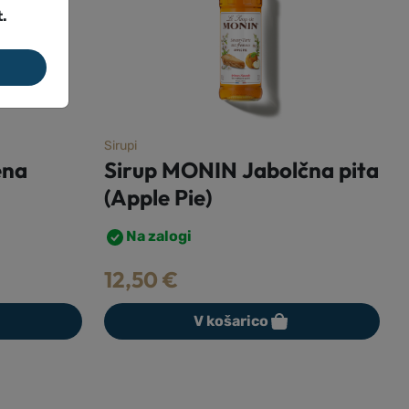
t.
Sirupi
S
čna pita
Sirup MONIN Grenadine
Na zalogi
12,00
€
V košarico