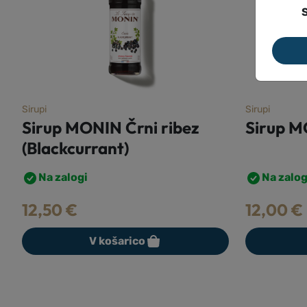
S
Sirupi
Sirupi
Sirup MONIN Ananas
Sirup 
banana
Na zalogi
Na zalog
12,00
€
12,00
€
V košarico