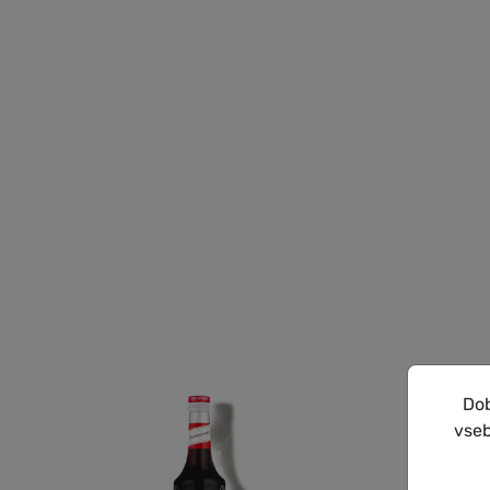
Dob
vseb