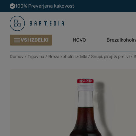
100% Preverjena kakovost
VSI IZDELKI
NOVO
Brezalkoholni
Domov
/
Trgovina
/
Brezalkoholni izdelki
/
Sirupi, pireji & prelivi
/
S