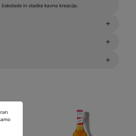
e čokolade in sladke kavne kreacije.
tran
 samo