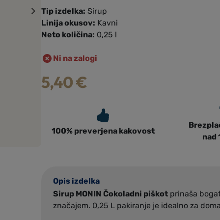
Tip izdelka:
Sirup
Linija okusov:
Kavni
Neto količina:
0,25 l
Ni na zalogi
5,40
€
Brezpla
100% preverjena kakovost
nad
Opis izdelka
Sirup MONIN Čokoladni piškot
prinaša bogat
značajem. 0,25 L pakiranje je idealno za dom