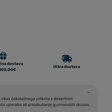
čna dostava
Hitra dostava
 100,00€
 okus čokoladnega piškota z desertnim
ačo uporabo ali preizkušanje gurmanskih okusov.