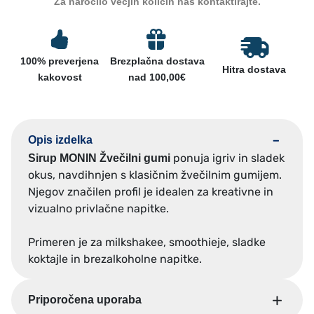
a
n
u
Za naročilo večjih količin nas kontaktirajte.
c
a
p
e
c
M
n
e
O
a
n
100% preverjena
Brezplačna dostava
N
Hitra dostava
j
a
kakovost
nad 100,00€
I
e
j
N
b
e
i
:
Ž
l
3
v
Opis izdelka
a
,
e
ponuja igriv in sladek
Sirup MONIN Žvečilni gumi
:
1
č
okus, navdihnjen s klasičnim žvečilnim gumijem.
3
5
i
Njegov značilen profil je idealen za kreativne in
,
l
5
€
vizualno privlačne napitke.
n
0
.
i
Primeren je za milkshakee, smoothieje, sladke
€
g
koktajle in brezalkoholne napitke.
.
u
m
Priporočena uporaba
i