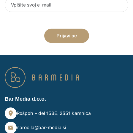
Strinjam se z obdelavo podatkov za namene pošiljanja e-
novic
Prijavi se
Bar Media d.o.o.
Rošpoh – del 158E, 2351 Kamnica
narocila@bar-media.si