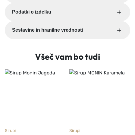
(
B
Podatki o izdelku
u
b
Sestavine in hranilne vrednosti
b
l
e
G
Všeč vam bo tudi
u
m
)
k
o
l
i
č
i
n
Sirupi
Sirupi
a