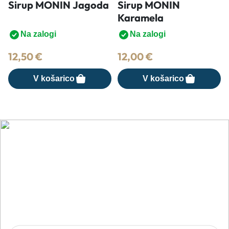
Sirup MONIN Jagoda
Sirup MONIN
Karamela
Na zalogi
Na zalogi
12,50
€
12,00
€
V košarico
V košarico
Nasveti, trendi in novosti iz sveta
pijač
Prijavite se na BarMedia e-novice in bodite prvi
obveščeni o novih izdelkih, akcijah in izobraževanjih.