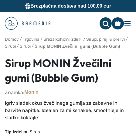
Brezplačna dostava nad 100,00 eur
Me
Domov
/
Trgovina
/
Brezalkoholni izdelki
/
Sirupi, pireji & prelivi
/
Sirupi
/
Sirupi
/
Sirup MONIN Žvečilni gumi (Bubble Gum)
Sirup MONIN Žvečilni
gumi (Bubble Gum)
Znamka:
Monin
Igriv sladek okus žvečilnega gumija za zabavne in
barvite napitke. Idealen za milkshakee, smoothieje in
sladke koktajle.
Tip izdelka:
Sirup