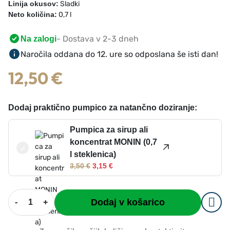
Linija okusov:
Sladki
Neto količina:
0,7 l
- Dostava v 2-3 dneh
Na zalogi
Naročila oddana do 12. ure so odposlana še isti dan!
12,50
€
Dodaj praktično pumpico za natančno doziranje:
Pumpica za sirup ali
koncentrat MONIN (0,7
l steklenica)
I
T
3,50
€
3,15
€
z
r
v
e
S
i
n
Dodaj v košarico
-
+
i
r
u
r
n
t