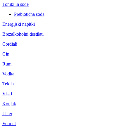
Toniki in sode
Prebiotična soda
Energijski napitki
Brezalkoholni destilati
Cordiali
Gin
Rum
Vodka
Tekila
Viski
Konjak
Liker
Vermut