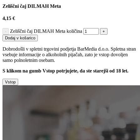
Zeliščni čaj DILMAH Meta
4,15
€
Zeliščni čaj DILMAH Meta količina
-
+
Dodaj v košarico
Dobrodošli v spletni trgovini podjetja BarMedia d.o.o. Spletna stran
vsebuje informacije o alkoholnih pijačah, zato je vstop dovoljen
samo polnoletnim osebam.
S klikom na gumb Vstop potrjujete, da ste starejši od 18 let.
Vstop