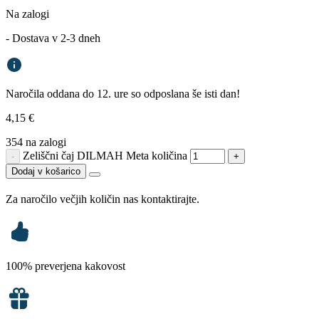
Na zalogi
- Dostava v 2-3 dneh
Naročila oddana do 12. ure so odposlana še isti dan!
4,15
€
354 na zalogi
Zeliščni čaj DILMAH Meta količina
-
+
Dodaj v košarico
Za naročilo večjih količin nas kontaktirajte.
100% preverjena kakovost