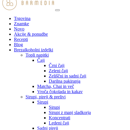
Trgovina
Znamke
Novo
Akcije & ponudbe
Recepti
Blog
Brezalkoholni izdelki
Topli napitki
Čaji
Črni čaji
Zeleni čaji
Zeliščni in sadni čaji
Darilna pakiranja
Matcha, Chai in več
Vroča čokolada in kakav
Sirupi, pireji & prelivi
Sirupi
Sirupi
Sirupi z manj sladkorja
Koncentrati
Ledeni čaji
Sadni pireji