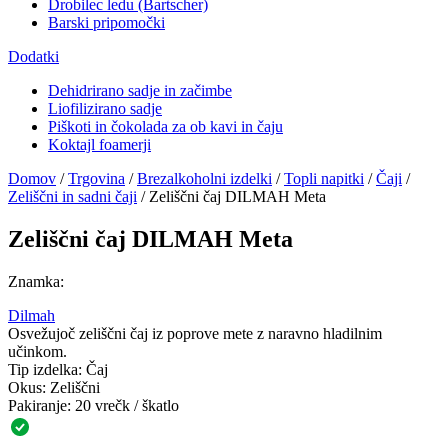
Drobilec ledu (Bartscher)
Barski pripomočki
Dodatki
Dehidrirano sadje in začimbe
Liofilizirano sadje
Piškoti in čokolada za ob kavi in čaju
Koktajl foamerji
Domov
/
Trgovina
/
Brezalkoholni izdelki
/
Topli napitki
/
Čaji
/
Zeliščni in sadni čaji
/
Zeliščni čaj DILMAH Meta
Zeliščni čaj DILMAH Meta
Znamka:
Dilmah
Osvežujoč zeliščni čaj iz poprove mete z naravno hladilnim
učinkom.
Tip izdelka:
Čaj
Okus:
Zeliščni
Pakiranje:
20 vrečk / škatlo