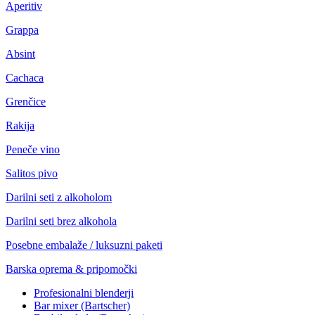
Aperitiv
Grappa
Absint
Cachaca
Grenčice
Rakija
Peneče vino
Salitos pivo
Darilni seti z alkoholom
Darilni seti brez alkohola
Posebne embalaže / luksuzni paketi
Barska oprema & pripomočki
Profesionalni blenderji
Bar mixer (Bartscher)