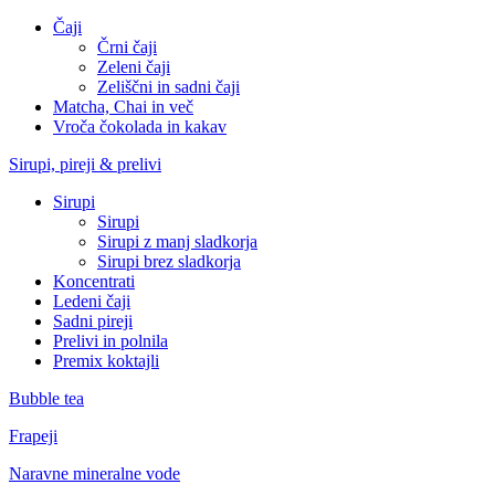
Čaji
Črni čaji
Zeleni čaji
Zeliščni in sadni čaji
Matcha, Chai in več
Vroča čokolada in kakav
Sirupi, pireji & prelivi
Sirupi
Sirupi
Sirupi z manj sladkorja
Sirupi brez sladkorja
Koncentrati
Ledeni čaji
Sadni pireji
Prelivi in polnila
Premix koktajli
Bubble tea
Frapeji
Naravne mineralne vode