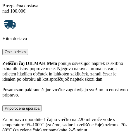
Brezplačna dostava
nad 100,00€
Hitra dostava
Opis izdelka
Zeliščni čaj DILMAH Meta
ponuja osvežujoč napitek iz skrbno
izbranih listov poprove mete. Njegova naravna aroma ustvarja
prijeten hladilen občutek in lahkoten zaključek, zaradi česar je
idealen po obroku ali kot sproščujoč napitek skozi dan.
Posamezno pakirane čajne vrečke zagotavljajo svežino in enostavno
pripravo.
Priporočena uporaba
Za pripravo uporabite 1 čajno vrečko na 220 ml vroče vode s
temperaturo 95–100°C (za črne, sadne in zeliščne čaje) oziroma 70-
80°C (za zelene čaje) ter namakajte 2–5 minut.