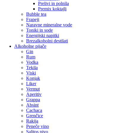
Prelivi in polnila
Premix koktajli
Bubble tea
Frapeji
Naravne mineralne vode
Toniki in sode
Energijski napitki
Brezalkoholni destilati
Alkoholne pijače
Gin
Rum
Vodka
Tekila
Viski
Konjak
Liker
Vermut
Aperitiv
Grappa
Absint
Cachaca
Grenčice
Rakija
Peneče vino
Salitos pivo