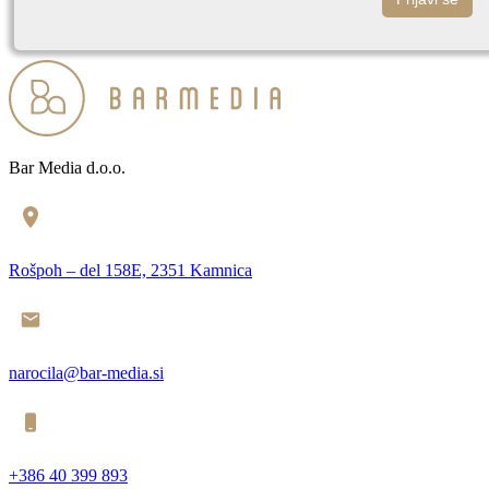
Bar Media d.o.o.
Rošpoh – del 158E, 2351 Kamnica
narocila@bar-media.si
+386 40 399 893