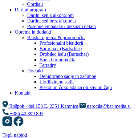
Cordiali
Darilni program
Darilni seti z alkoholom
Darilni seti brez alkohola
Posebne embalaže / luksuzni paketi
Oprema in dodatki
Barska oprema & pripomočki
Profesionalni blenderji
Bar mixer (Bartscher)
Drobilec ledu (Bartscher)
Barski pripomočki
Terradry
Dodatki
Dehidrirano sadje in začimbe
Liofilizirano sadje
Piškoti in čokolada za ob kavi in čaju
Kontakt
Rošpoh - del 158 E, 2351 Kamnica
narocila@bar-media.si
+386 40 399 893
Topli napitki