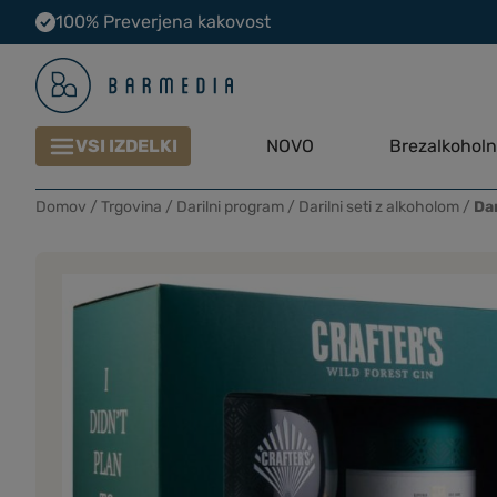
100% Preverjena kakovost
VSI IZDELKI
NOVO
Brezalkoholni
Domov
/
Trgovina
/
Darilni program
/
Darilni seti z alkoholom
/
Da