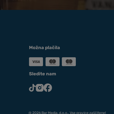
Možna plačila
Sledite nam
D
7,70
€
Dodaj v košarico
-
+
a
@ 2026 Bar Media, d.o.o., Vse pravice zaščitene!