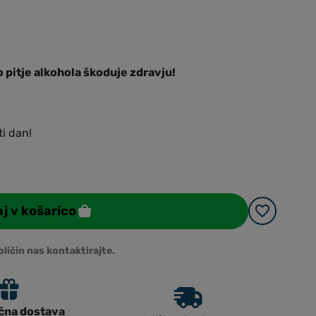
 pitje alkohola škoduje zdravju!
ti dan!
j v košarico
oličin nas kontaktirajte.
čna dostava