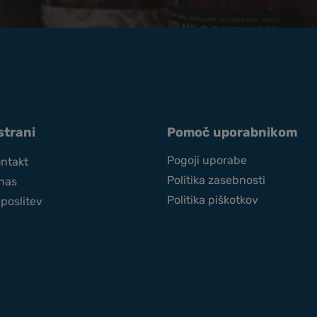
strani
Pomoč uporabnikom
Pogoji uporabe
ntakt
Politika zasebnosti
nas
Politika piškotkov
poslitev
d Forest
3