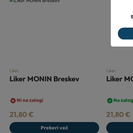
S
Liker
Liker
Liker MONIN Bezeg
Liker 
Na zalogi
Ni na za
21,80
€
23,80
€
V košarico