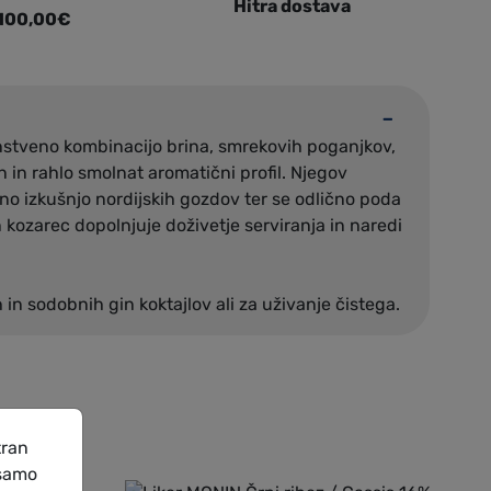
Hitra dostava
 100,00€
stveno kombinacijo brina, smrekovih poganjkov,
en in rahlo smolnat aromatični profil. Njegov
no izkušnjo nordijskih gozdov ter se odlično poda
 kozarec dopolnjuje doživetje serviranja in naredi
 in sodobnih gin koktajlov ali za uživanje čistega.
tran
 samo