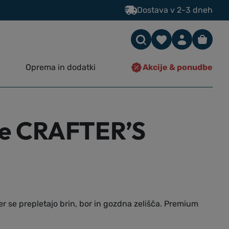
Dostava v 2-3 dneh
Oprema in dodatki
Akcije & ponudbe
je CRAFTER’S
r se prepletajo brin, bor in gozdna zelišča. Premium