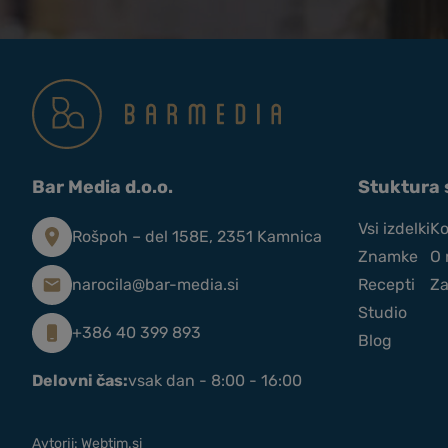
Bar Media d.o.o.
Stuktura 
Vsi izdelki
Ko
Rošpoh – del 158E, 2351 Kamnica
Znamke
O 
narocila@bar-media.si
Recepti
Za
Studio
+386 40 399 893
Blog
Delovni čas:
vsak dan - 8:00 - 16:00
Darilno pakiranje CRAFTER’S Wil
Gin
Avtorji: Webtim.si