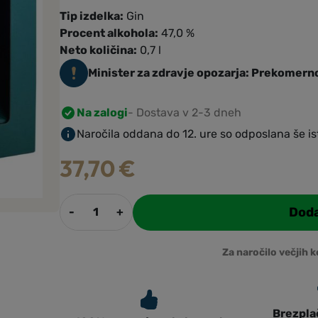
Tip izdelka:
Gin
Procent alkohola:
47,0 %
Neto količina:
0,7 l
Minister za zdravje opozarja: Prekomerno
Na zalogi
- Dostava v 2-3 dneh
Naročila oddana do 12. ure so odposlana še is
37,70
€
D
Doda
-
+
a
r
i
Za naročilo večjih k
l
n
o
Brezpla