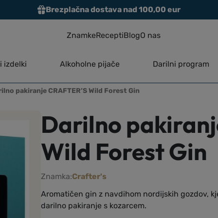
Brezplačna dostava nad 100,00 eur
Znamke
Recepti
Blog
O nas
 izdelki
Alkoholne pijače
Darilni program
rilno pakiranje CRAFTER’S Wild Forest Gin
Darilno pakiran
Wild Forest Gin
Znamka:
Crafter's
Aromatičen gin z navdihom nordijskih gozdov, kje
darilno pakiranje s kozarcem.