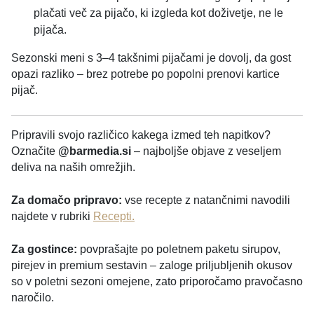
plačati več za pijačo, ki izgleda kot doživetje, ne le
pijača.
Sezonski meni s 3–4 takšnimi pijačami je dovolj, da gost
opazi razliko – brez potrebe po popolni prenovi kartice
pijač.
Pripravili svojo različico kakega izmed teh napitkov?
Označite
@barmedia.si
– najboljše objave z veseljem
deliva na naših omrežjih.
Za domačo pripravo:
vse recepte z natančnimi navodili
najdete v rubriki
Recepti.
Za gostince:
povprašajte po poletnem paketu sirupov,
pirejev in premium sestavin – zaloge priljubljenih okusov
so v poletni sezoni omejene, zato priporočamo pravočasno
naročilo.