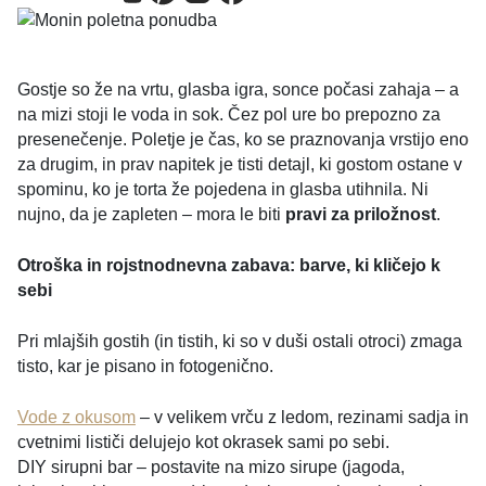
Gostje so že na vrtu, glasba igra, sonce počasi zahaja – a
na mizi stoji le voda in sok. Čez pol ure bo prepozno za
presenečenje. Poletje je čas, ko se praznovanja vrstijo eno
za drugim, in prav napitek je tisti detajl, ki gostom ostane v
spominu, ko je torta že pojedena in glasba utihnila. Ni
nujno, da je zapleten – mora le biti
pravi za priložnost
.
Otroška in rojstnodnevna zabava: barve, ki kličejo k
sebi
Pri mlajših gostih (in tistih, ki so v duši ostali otroci) zmaga
tisto, kar je pisano in fotogenično.
Vode z okusom
– v velikem vrču z ledom, rezinami sadja in
cvetnimi lističi delujejo kot okrasek sami po sebi.
DIY sirupni bar – postavite na mizo sirupe (jagoda,