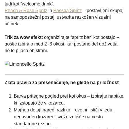
tudi kot “welcome drink”.
Peach & Rose Spritz
in
Passoã Spritz
– postavljeni skupaj
na samopostrežni postaji ustvarita razkošen vizualni
učinek.
Trik za wow efekt:
organizirajte “spritz bar” kot postajo –
gostje izbirajo med 2–3 okusi, kar postane del doživetja,
ne le pijača ob strani.
Zlata pravila za presenečenje, ne glede na priložnost
Barva pritegne pogled prej kot okus – izbirajte napitke,
ki izstopajo že v kozarcu.
Majhen detajl naredi razliko – cvetni lističi v ledu,
nenavaden kozarec, sveže zelišče namesto
standardne rezine.