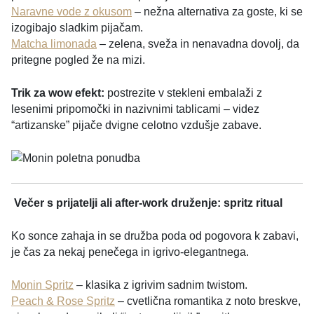
Naravne vode z okusom
– nežna alternativa za goste, ki se
izogibajo sladkim pijačam.
Matcha limonada
– zelena, sveža in nenavadna dovolj, da
pritegne pogled že na mizi.
Trik za wow efekt:
postrezite v stekleni embalaži z
lesenimi pripomočki in nazivnimi tablicami – videz
“artizanske” pijače dvigne celotno vzdušje zabave.
Večer s prijatelji ali after-work druženje: spritz ritual
Ko sonce zahaja in se družba poda od pogovora k zabavi,
je čas za nekaj penečega in igrivo-elegantnega.
Monin Spritz
– klasika z igrivim sadnim twistom.
Peach & Rose Spritz
– cvetlična romantika z noto breskve,