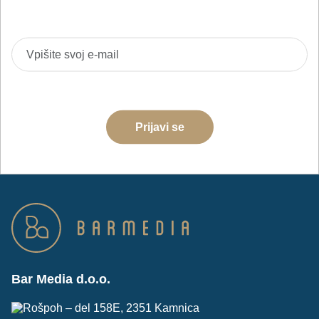
obveščeni o novih izdelkih, akcijah in izobraževanjih.
Strinjam se z obdelavo podatkov za namene pošiljanja e-
novic
Prijavi se
Bar Media d.o.o.
Rošpoh – del 158E, 2351 Kamnica