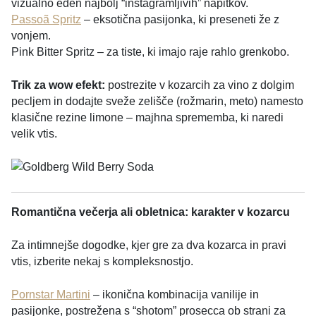
vizualno eden najbolj “instagramljivih” napitkov.
Passoã Spritz
– eksotična pasijonka, ki preseneti že z
vonjem.
Pink Bitter Spritz – za tiste, ki imajo raje rahlo grenkobo.
Trik za wow efekt:
postrezite v kozarcih za vino z dolgim
pecljem in dodajte sveže zelišče (rožmarin, meto) namesto
klasične rezine limone – majhna sprememba, ki naredi
velik vtis.
Romantična večerja ali obletnica: karakter v kozarcu
Za intimnejše dogodke, kjer gre za dva kozarca in pravi
vtis, izberite nekaj s kompleksnostjo.
Pornstar Martini
– ikonična kombinacija vanilije in
pasijonke, postrežena s “shotom” prosecca ob strani za