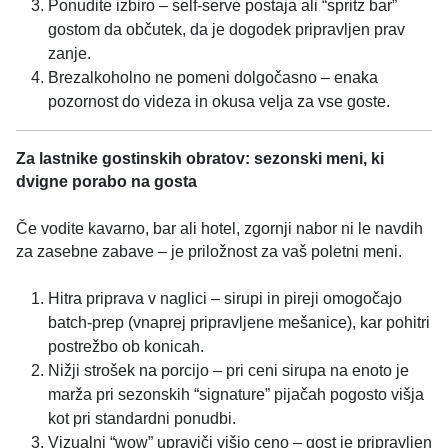
Ponudite izbiro – self-serve postaja ali “spritz bar”
gostom da občutek, da je dogodek pripravljen prav
zanje.
Brezalkoholno ne pomeni dolgočasno – enaka
pozornost do videza in okusa velja za vse goste.
Za lastnike gostinskih obratov: sezonski meni, ki
dvigne porabo na gosta
Če vodite kavarno, bar ali hotel, zgornji nabor ni le navdih
za zasebne zabave – je priložnost za vaš poletni meni.
Hitra priprava v naglici – sirupi in pireji omogočajo
batch-prep (vnaprej pripravljene mešanice), kar pohitri
postrežbo ob konicah.
Nižji strošek na porcijo – pri ceni sirupa na enoto je
marža pri sezonskih “signature” pijačah pogosto višja
kot pri standardni ponudbi.
Vizualni “wow” upraviči višjo ceno – gost je pripravljen