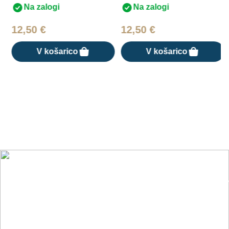
Na zalogi
Na zalogi
12,50
€
12,50
€
V košarico
V košarico
Nasveti, trendi in novosti iz sveta
pijač
Prijavite se na BarMedia e-novice in bodite prvi