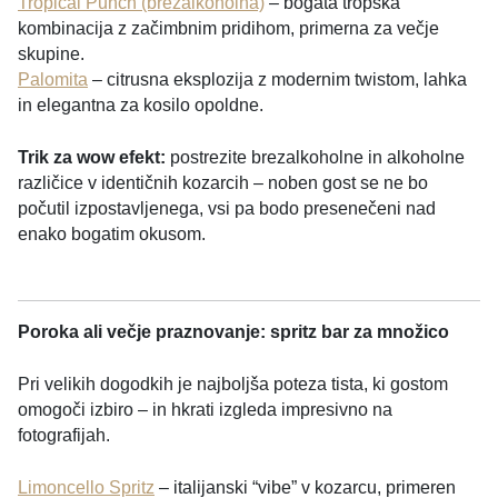
Tropical Punch (brezalkoholna)
– bogata tropska
kombinacija z začimbnim pridihom, primerna za večje
skupine.
Palomita
– citrusna eksplozija z modernim twistom, lahka
in elegantna za kosilo opoldne.
Trik za wow efekt:
postrezite brezalkoholne in alkoholne
različice v identičnih kozarcih – noben gost se ne bo
počutil izpostavljenega, vsi pa bodo presenečeni nad
enako bogatim okusom.
Poroka ali večje praznovanje: spritz bar za množico
Pri velikih dogodkih je najboljša poteza tista, ki gostom
omogoči izbiro – in hkrati izgleda impresivno na
fotografijah.
Limoncello Spritz
– italijanski “vibe” v kozarcu, primeren