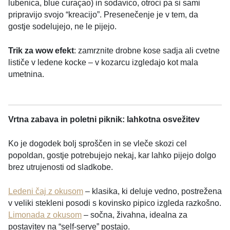
lubenica, blue curaçao) in sodavico, otroci pa si sami
pripravijo svojo “kreacijo”. Presenečenje je v tem, da
gostje sodelujejo, ne le pijejo.
Trik za wow efekt
: zamrznite drobne kose sadja ali cvetne
lističe v ledene kocke – v kozarcu izgledajo kot mala
umetnina.
Vrtna zabava in poletni piknik: lahkotna osvežitev
Ko je dogodek bolj sproščen in se vleče skozi cel
popoldan, gostje potrebujejo nekaj, kar lahko pijejo dolgo
brez utrujenosti od sladkobe.
Ledeni čaj z okusom
– klasika, ki deluje vedno, postrežena
v veliki stekleni posodi s kovinsko pipico izgleda razkošno.
Limonada z okusom
– sočna, živahna, idealna za
postavitev na “self-serve” postajo.