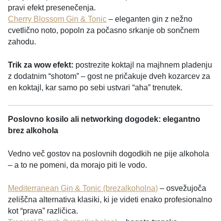
pravi efekt presenečenja.
Cherry Blossom Gin & Tonic
– eleganten gin z nežno
cvetlično noto, popoln za počasno srkanje ob sončnem
zahodu.
Trik za wow efekt:
postrezite koktajl na majhnem pladenju
z dodatnim “shotom” – gost ne pričakuje dveh kozarcev za
en koktajl, kar samo po sebi ustvari “aha” trenutek.
Poslovno kosilo ali networking dogodek: elegantno
brez alkohola
Vedno več gostov na poslovnih dogodkih ne pije alkohola
– a to ne pomeni, da morajo piti le vodo.
Mediterranean Gin & Tonic (brezalkoholna)
– osvežujoča
zeliščna alternativa klasiki, ki je videti enako profesionalno
kot “prava” različica.