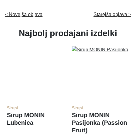
< Novejša objava
Starejša objava >
Najbolj prodajani izdelki
Sirupi
Sirupi
a
Sirup MONIN
Sirup MONIN
Lubenica
Pasijonka (Passion
Fruit)